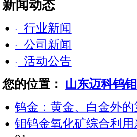
新闻动态
行业新闻
·
公司新闻
·
活动公告
·
您的位置：
山东迈科钨钼
钨金：黄金、白金外的
钼钨金氧化矿综合利用