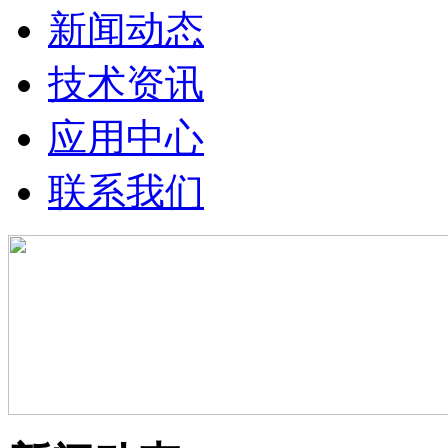
新闻动态
技术资讯
应用中心
联系我们