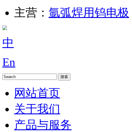
主营：
氩弧焊用钨电极
中
En
网站首页
关于我们
产品与服务