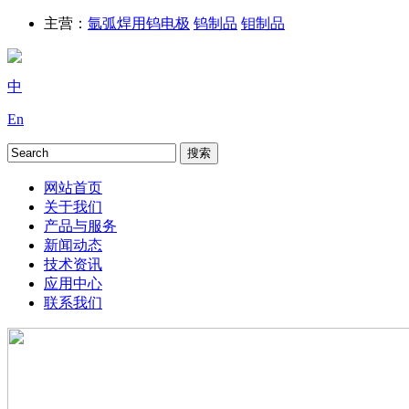
主营：
氩弧焊用钨电极
钨制品
钼制品
中
En
网站首页
关于我们
产品与服务
新闻动态
技术资讯
应用中心
联系我们