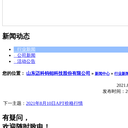
新闻动态
行业新闻
·
公司新闻
·
活动公告
·
您的位置：
山东迈科钨钼科技股份有限公司
»
»
新闻中心
行业新
202
发布时间：202
下一主题：
2021年8月10日APT价格行情
有疑问，
欢迎随时致电！