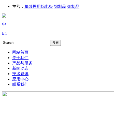
主营：
氩弧焊用钨电极
钨制品
钼制品
中
En
网站首页
关于我们
产品与服务
新闻动态
技术资讯
应用中心
联系我们