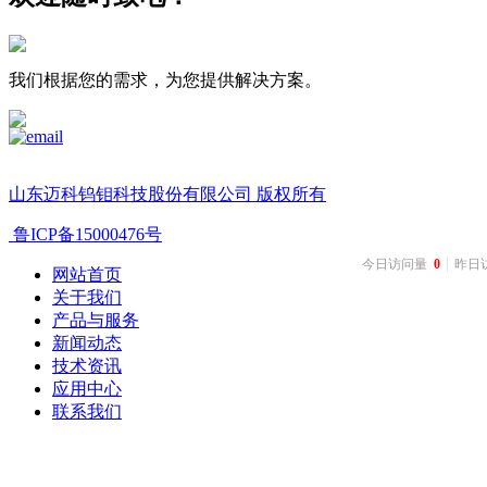
我们根据您的需求，为您提供解决方案。
山东迈科钨钼科技股份有限公司 版权所有
鲁ICP备15000476号
今日访问量
0
昨日
网站首页
关于我们
产品与服务
新闻动态
技术资讯
应用中心
联系我们