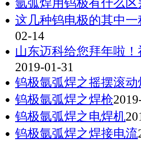
氩弧焊用钨极有什么区
这几种钨电极的其中一
02-14
山东迈科给您拜年啦！
2019-01-31
钨极氩弧焊之摇摆滚动
钨极氩弧焊之焊枪
2019
钨极氩弧焊之电焊机
20
钨极氩弧焊之焊接电流