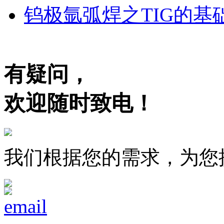
钨极氩弧焊之TIG的基
有疑问，
欢迎随时致电！
我们根据您的需求，为您