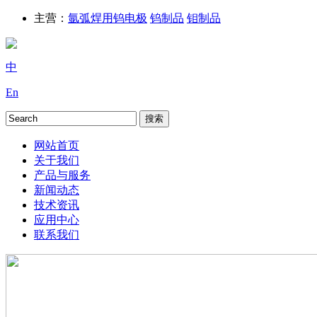
主营：
氩弧焊用钨电极
钨制品
钼制品
中
En
网站首页
关于我们
产品与服务
新闻动态
技术资讯
应用中心
联系我们