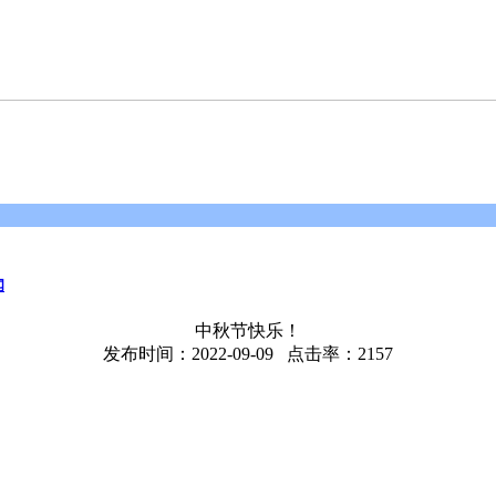
闻
中秋节快乐！
发布时间：2022-09-09 点击率：2157