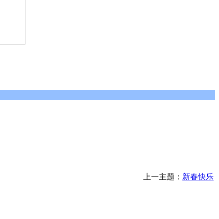
上一主题：
新春快乐